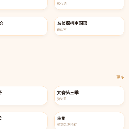
蓝心湄
521
更新至第1260集
会
名侦探柯南国语
高山南
更多
更新至第6集
语
亢奋第三季
赞达亚
更新至第27集
天
主角
张嘉益,刘浩存