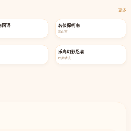
更多
60集
更新至第1260集
南国语
名侦探柯南
高山南
更新至第208集
乐高幻影忍者
欧美动漫