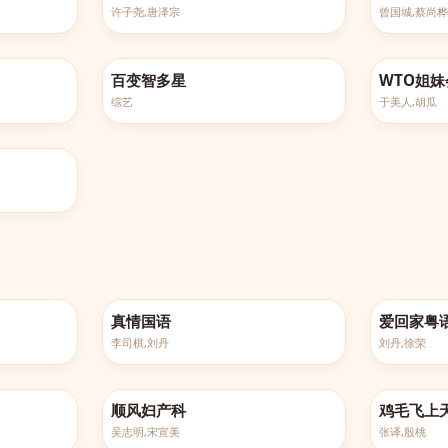
许子尧,唐泽宗
曾国城,蔡尚桦
更新至20260521
更新至20260
百变智多星
WTO姐妹
综艺
于美人,胡瓜
完结
完结
真情国语
爱回家粤
李司棋,刘丹
刘丹,徐荣
已完结
已完结
顺风妇产科
鸡毛飞上
吴志明,宋宣美
张译,殷桃