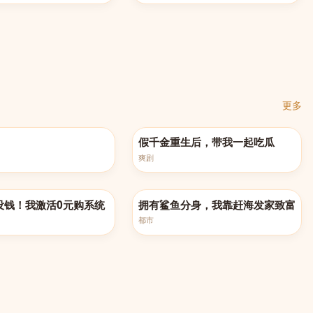
更多
0集
完结
假千金重生后，带我一起吃瓜
爽剧
完结
没钱！我激活0元购系统
拥有鲨鱼分身，我靠赶海发家致富
都市