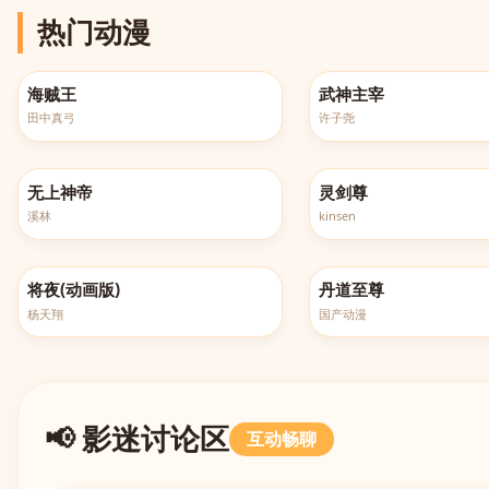
热门动漫
更新至第1162集
更新至第658集
海贼王
武神主宰
田中真弓
许子尧
更新至第607集
全660集
无上神帝
灵剑尊
溪林
kinsen
更新至第6集
更新至第176集
将夜(动画版)
丹道至尊
杨天翔
国产动漫
📢 影迷讨论区
互动畅聊