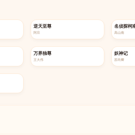
更新至第516集
更新至第12
逆天至尊
名侦探柯
阿旦
高山南
更新至第449集
全432集
万界独尊
妖神记
王大伟
苏尚卿