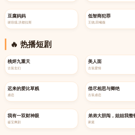
更新至第108集
更新至第24集
豆腐妈妈
低智商犯罪
谢琼煖,洪都拉斯
王骁,田曦薇
🔥 热播短剧
完结
完结
桃烬九重天
美人面
古装玄幻
古装爱情
更新至第109集
更新至第100集
迟来的爱比草贱
偿尽相思与卿绝
虐恋
古装虐恋
更新至第130集
更新至第100集
我有一双财神眼
弟弟大胆闯，姐姐我整
鉴宝爽剧
家庭