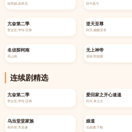
徐熙娣,派翠克
田中真弓
已完结
更新至第516集
亢奋第二季
逆天至尊
赞达亚,亨特·莎弗
阿旦,糖醋里脊
更新至第1260集
更新至第607集
名侦探柯南
无上神帝
高山南
溪林,郭懿骧
连续剧精选
已完结
更新至2690集
亢奋第二季
爱回家之开心速递
赞达亚,亨特·莎弗
刘丹,单立文
全131集
已完结
乌当堂堂家族
娘道
南尚智,李道谦
岳丽娜,于毅