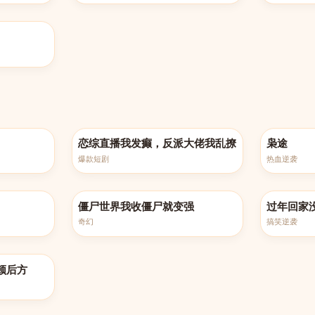
完结
更新至第10
恋综直播我发癫，反派大佬我乱撩
枭途
爆款短剧
热血逆袭
更新至第100集
完结
僵尸世界我收僵尸就变强
过年回家
奇幻
搞笑逆袭
顿后方