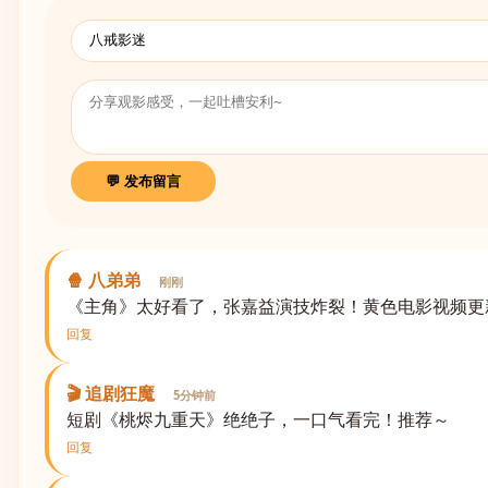
💬 发布留言
🍿 八弟弟
刚刚
《主角》太好看了，张嘉益演技炸裂！黄色电影视频更
回复
🎬 追剧狂魔
5分钟前
短剧《桃烬九重天》绝绝子，一口气看完！推荐～
回复