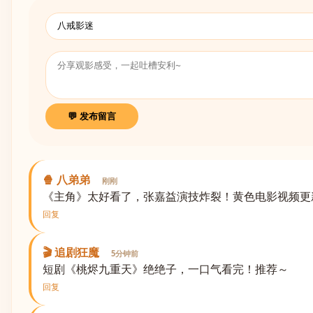
💬 发布留言
🍿 八弟弟
刚刚
《主角》太好看了，张嘉益演技炸裂！黄色电影视频更
回复
🎬 追剧狂魔
5分钟前
短剧《桃烬九重天》绝绝子，一口气看完！推荐～
回复