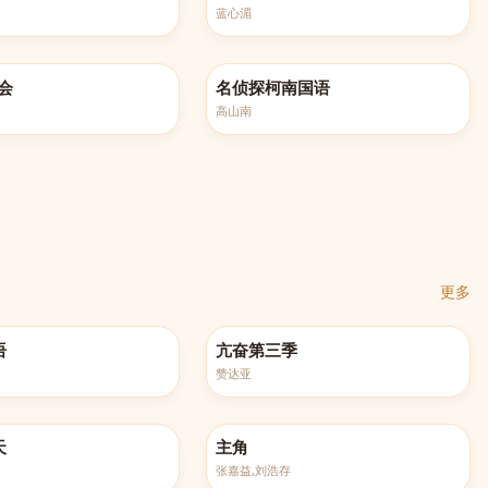
蓝心湄
521
更新至第1260集
会
名侦探柯南国语
高山南
更多
更新至第6集
语
亢奋第三季
赞达亚
更新至第27集
天
主角
张嘉益,刘浩存