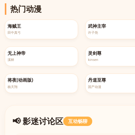
热门动漫
更新至第1162集
更新至第658集
海贼王
武神主宰
田中真弓
许子尧
更新至第607集
全660集
无上神帝
灵剑尊
溪林
kinsen
更新至第6集
更新至第176集
将夜(动画版)
丹道至尊
杨天翔
国产动漫
📢 影迷讨论区
互动畅聊