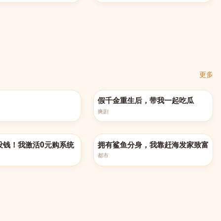
更多
0集
完结
假千金重生后，带我一起吃瓜
爽剧
完结
没钱！我激活0元购系统
拥有鲨鱼分身，我靠赶海发家致富
都市