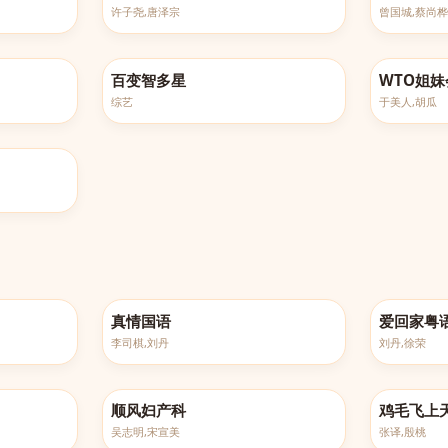
许子尧,唐泽宗
曾国城,蔡尚桦
更新至20260521
更新至20260
百变智多星
WTO姐妹
综艺
于美人,胡瓜
完结
完结
真情国语
爱回家粤
李司棋,刘丹
刘丹,徐荣
已完结
已完结
顺风妇产科
鸡毛飞上
吴志明,宋宣美
张译,殷桃