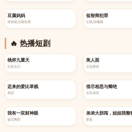
更新至第108集
更新至第24集
豆腐妈妈
低智商犯罪
谢琼煖,洪都拉斯
王骁,田曦薇
🔥 热播短剧
完结
完结
桃烬九重天
美人面
古装玄幻
古装爱情
更新至第109集
更新至第100集
迟来的爱比草贱
偿尽相思与卿绝
虐恋
古装虐恋
更新至第130集
更新至第100集
我有一双财神眼
弟弟大胆闯，姐姐我整
鉴宝爽剧
家庭