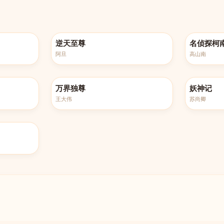
更新至第516集
更新至第12
逆天至尊
名侦探柯
阿旦
高山南
更新至第449集
全432集
万界独尊
妖神记
王大伟
苏尚卿