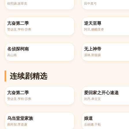
徐熙娣,派翠克
田中真弓
已完结
更新至第516集
亢奋第二季
逆天至尊
赞达亚,亨特·莎弗
阿旦,糖醋里脊
更新至第1260集
更新至第607集
名侦探柯南
无上神帝
高山南
溪林,郭懿骧
连续剧精选
已完结
更新至2690集
亢奋第二季
爱回家之开心速递
赞达亚,亨特·莎弗
刘丹,单立文
全131集
已完结
乌当堂堂家族
娘道
南尚智,李道谦
岳丽娜,于毅