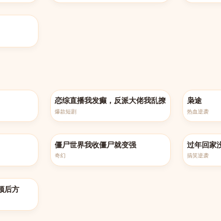
完结
更新至第10
恋综直播我发癫，反派大佬我乱撩
枭途
爆款短剧
热血逆袭
更新至第100集
完结
僵尸世界我收僵尸就变强
过年回家
奇幻
搞笑逆袭
顿后方