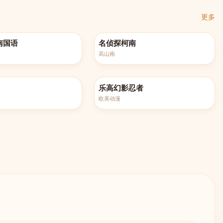
更多
60集
更新至第1260集
南国语
名侦探柯南
高山南
更新至第208集
乐高幻影忍者
欧美动漫